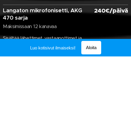
Langaton mikrofonisetti, AKG
/päivä
240€
470 sarja
Maksimissaan 12 kanavaa
Sisältää lähettimet, vastaanottimet ja
akg:n sankamikrofonit.
Aloita
Luo kotisivut ilmaiseksi!
Kysy hintaa pienemmälle setille.
Helposti järjestyy esim. 4 tai 8
kanavaa.
Hintaan 100€ tai 180€ per päivä.
Osa mikrofoneista mahdollista korvata
langattomilla käsimikeillä.
Äänitallennukset
200€
Moniraita tallenteet tapahtumastasi.