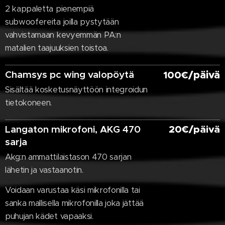
2 kappaletta pienempiä
subwoofereita joilla pystytään
vahvistamaan kevyemmän PA:n
matalien taajuuksien toistoa.
Chamsys pc wing valopöytä
/päivä
100€
Sisältää kosketusnäyttöön integroidun
tietokoneen.
Langaton mikrofoni, AKG 470
20€/päivä
sarja
Akg:n ammattilaistason 470 sarjan
lähetin ja vastaanotin.
Voidaan varustaa käsi mikrofonilla tai
sanka mallisella mikrofonilla joka jättää
puhujan kädet vapaaksi.