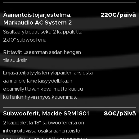
Äänentoistojärjestelmä,
220€/päivä
Markaudio AC System 2
Sisältää yläpäät sekä 2 kappaletta
2x10" subwooferia.
Riittävät useamman sadan hengen
tilaisuuksiin.
Linjasäteilijätyylisten yläpäiden ansiosta
ääni ei ole lähietäisyydelläkään
epämiellyttävän kova, mutta kuuluu
kuitenkin hyvin myös kauemmas.
Subwooferit, Mackie SRM1801
80€/päivä
2 kappaletta 18" subwoofereita on
integroitavissa osaksi äänentoisto
järjestelmää, kun vaaditaan enemmän