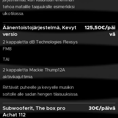
tehoa matalille taajuuksille esimerkiksi
ulkotiloissa.
Äänentoistojärjestelmä, Kevyt
125,50€/päi
versio
vä
2 kappaletta dB Technologies Flexsys
FM8
TAI
2 kappaletta Mackie Thump12A
aktiivikaijuttimia.
Riittävät puheelle ja kevyelle musiikin
soitolle alle sadan hengen tilaisuuksissa.
Subwooferit, The box pro
30€/päivä
Achat 112