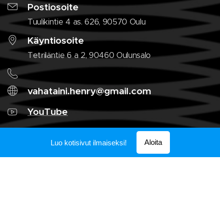
Postiosoite
Tuulikintie 4 as. 626, 90570 Oulu
Käyntiosoite
Tetriläntie 6 a 2, 90460 Oulunsalo
vahataini.henry@gmail.com
YouTube
Aloita
Luo kotisivut ilmaiseksi!
Nimi
Sähköposti